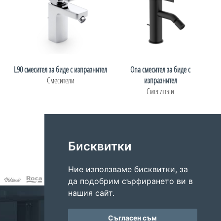
L90 смесител за биде с изпразнител
Ona смесител за биде с
Смесители
изпразнител
Смесители
Страница: 1 от 1
1
Бисквитки
Ние използваме бисквитки, за
да подобрим сърфирането ви в
нашия сайт.
Адрес: Варна, ул. Цариброд 92
E-mail:
ring.international.varna@gmail.com
Тел/факс:
+359 52 613 449
Съгласен съм