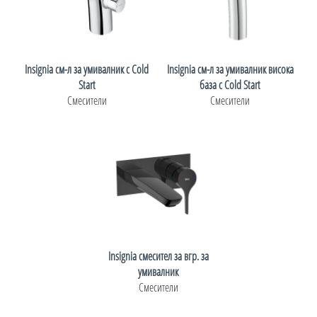
Insignia см-л за умивалник с Cold
Insignia см-л за умивалник висока
Start
база с Cold Start
Смесители
Смесители
Insignia смесител за вгр. за
умивалник
Смесители