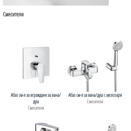
Смесители
Atlas см-л за вграждане за вана/
Atlas см-л за вана/душ с аксесоари
душ
Смесители
Смесители