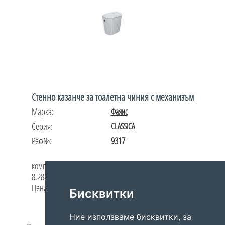
Стенно казанче за тоалетна чиния с механизъм
Марка:
Фаянс
Серия:
CLASSICA
Реф№:
9317
комплект с механизъм 3/6 литра
8.2824.8.000.239.2
Цена по запитване
Бисквитки
Share
Facebook
Messenger
Viber
WhatsApp
Pinterest
Ние използваме бисквитки, за