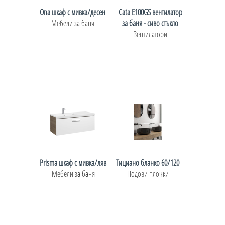
Ona шкаф с мивка/десен
Cata E100GS вентилатор
Мебели за баня
за баня - сивo стъкло
Вентилатори
Prisma шкаф с мивка/ляв
Тициано бланко 60/120
Мебели за баня
Подови плочки