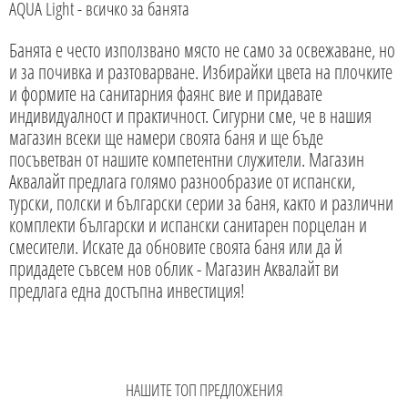
AQUA Light - всичко за банята
Банята е често използвано място не само за освежаване, но
и за почивка и разтоварване. Избирайки цвета на плочките
и формите на санитарния фаянс вие и придавате
индивидуалност и практичност. Сигурни сме, че в нашия
магазин всеки ще намери своята баня и ще бъде
посъветван от нашите компетентни служители. Магазин
Аквалайт предлага голямо разнообразие от испански,
турски, полски и български серии за баня, както и различни
комплекти български и испански санитарен порцелан и
смесители. Искате да обновите своята баня или да й
придадете съвсем нов облик - Магазин Аквалайт ви
предлага една достъпна инвестиция!
НАШИТЕ ТОП ПРЕДЛОЖЕНИЯ