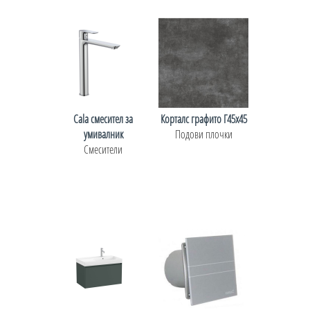
Cala смесител за
Корталс графито Г45х45
умивалник
Подови плочки
Смесители