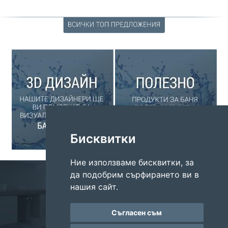
Бисквитки
Ние използваме бисквитки, за
Адрес: Варна, ул. Цариброд 92
да подобрим сърфирането ви в
E-mail:
ring.international.varna@gmail.com
нашия сайт.
Тел/факс:
+359 52 613 449
Съгласен съм
2026, Всички права запазени.